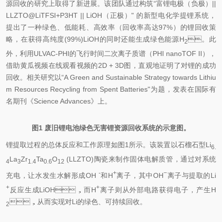
源回收的研究上取得了新进展。该团队通过构筑“富锂电极（负极）||
LLZTO@LiTFSI+P3HT || LiOH（正极）" 的新型电化学提锂系统，
提出了一种绿色、低能耗、高效率（回收率高达97%）的锂回收策
略，在获得高纯度(99%)LiOH的同时还能生成绿色能源H
。此
2
外，利用ULVAC-PHI的飞行时间二次离子质谱（PHI nanoTOF II），
借助黄瓜视频在线观看视频的2D + 3D图，直观地证明了对锂的成功
回收。相关研究以“A Green and Sustainable Strategy towards Lithiu
m Resources Recycling from Spent Batteries"为题，发表在国际有
名期刊《Science Advances》上。
图1 废旧锂电池绿色无害锂资源回收系统的示意图。
锂提取过程的总体反应和工作原理如图1所示。该装置以石榴石型Li
6.
La
Zr
Ta
O
(LLZTO)陶瓷来制作固体电解质管，通过对系统
4
3
1.4
0.6
12
-
+
−
充电，让水发生水解形成OH
和H
离子，其中OH
离子与提取的Li
+
+
反应生成LiOH，而H
离子则从外部电路获得电子，产生H
，从而实现对Li的绿色、可持续回收。
2