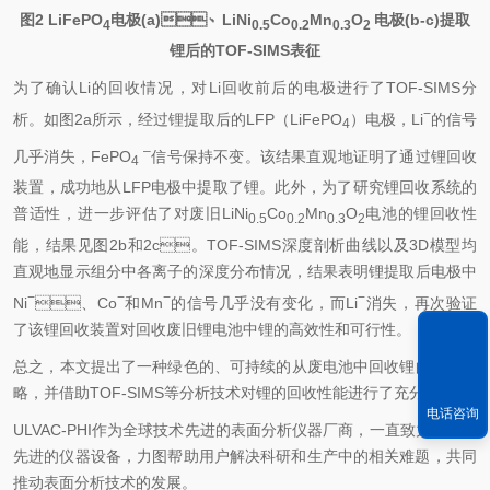
图2 LiFePO
电极(a)、LiNi
Co
Mn
O
电极(b-c)提取
4
0.5
0.2
0.3
2
锂后的TOF-SIMS表征
为了确认Li的回收情况，对Li回收前后的电极进行了TOF-SIMS分
−
析。如图2a所示，经过锂提取后的LFP（LiFePO
）电极，Li
的信号
4
–
几乎消失，FePO
信号保持不变。该结果直观地证明了通过锂回收
4
装置，成功地从LFP电极中提取了锂。此外，为了研究锂回收系统的
普适性，进一步评估了对废旧LiNi
Co
Mn
O
电池的锂回收性
0.5
0.2
0.3
2
能，结果见图2b和2c。TOF-SIMS深度剖析曲线以及3D模型均
直观地显示组分中各离子的深度分布情况，结果表明锂提取后电极中
−
−
−
−
Ni
、Co
和Mn
的信号几乎没有变化，而Li
消失，再次验证
了该锂回收装置对回收废旧锂电池中锂的高效性和可行性。
总之，本文提出了一种绿色的、可持续的从废电池中回收锂的新型战
略，并借助TOF-SIMS等分析技术对锂的回收性能进行了充分验证。
电话咨询
ULVAC-PHI作为全球技术先进的表面分析仪器厂商，一直致力于开发
先进的仪器设备，力图帮助用户解决科研和生产中的相关难题，共同
推动表面分析技术的发展。