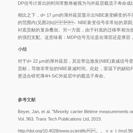
DP信号计算出的时间常数将被视为与外延层载流子寿命成比例的
相比之下，d< 17 µm的薄外延层显示出NBE衰变瞬变的
的范围内(见图2(b))。NBE衰变信号非常短的原因
衬底贡献的复杂叠加。另一方面，由于衬底的迁移率相当低
的强烈支配。这意味着：MDP信号无论是在薄层还是厚层
小结
对于d> 22 µm的厚外延层，其近带边激发(NBE)衰减信
贡献，导致非常短的NBE衰减时间。此处，室温下的
更适合研究薄4H-SiC外延层中的载流子寿命。
参考文献
Beyer, Jan, et al. "Minority carrier lifetime measurement
Vol. 963. Trans Tech Publications Ltd, 2019.
http://doi.org/10.4028/www.scientific。。ｎｅｔ/msf.96