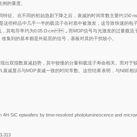
量度。
不同特征。在不同的初始急剧下降之后，衰减的时间常数主要约150 
是这些样品中几乎一半的载流子在衬底中被激发，这导致快速的电子-
，其电导率约为0.05 Ω∙cm，而MDP信号与光激发的过量载
，收集到的基本都是外延层的信号，基板对其的干扰较小。
号变现出双指数衰减趋势，其中较慢的分量和载流子寿命相关。而对于较薄的
缺陷PL衰减显示与MDP衰减一致的时间常数。这些结果表明，与NBE
s on 4H-SiC epiwafers by time-resolved photoluminescence and micro
3.313