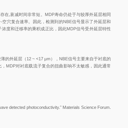
ns存在,衰减时间非常短。MDP寿命仍处于与较厚外延层相同
空穴复合速率。因此，检测到的NBE信号显示了外延层和
流子浓度和迁移率的乘积成正比，因此MDP信号受外延层特性
外延层（12 ~ <17 µm），NBE信号主要来自于衬底的
相比，MDP对衬底载流子复合的扭曲影响不太敏感，因此通常
wave detected photoconductivity." Materials Science Forum.