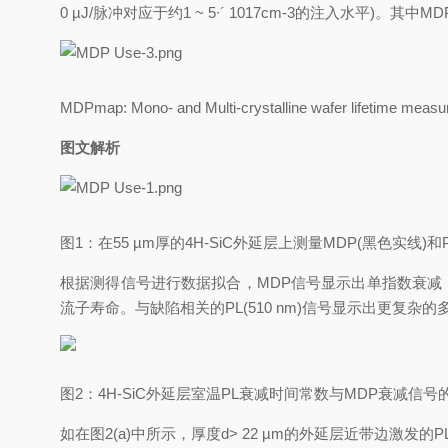
0 µJ/脉冲对应于约1 ~ 5∙´ 1017cm-3的注入水平)。其中M
MDPmap: Mono- and Multi-crystalline wafer lifetime meas
图文解析
图1：在55 µm厚的4H-SiC外延层上测量MDP(黑色实线)和
根据测得信号进行数据拟合，MDP信号显示出单指数衰减
流子寿命。与缺陷相关的PL(510 nm)信号显示出更复杂
图2：4H-SiC外延层室温PL衰减时间常数与MDP衰减信号的
如在图2(a)中所示，厚度d> 22 µm的外延层近带边