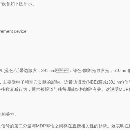
DP设备如下图所示。
urement device
PL(蓝色-近带边激发，391 nm；绿色-缺陷光致发光，510 nm
，主要受电子和空穴贡献的影响。近带边激发(NBE)衰减(391 n
的多指数衰减行为，通常被报道与残留硼或结构缺陷有关。这说明MDP
相关性。
激发的PL信号的第二分量与MDP寿命之间存在直接相关性的趋势。这