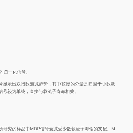
)的归一化信号。
m)信号显示出双指数衰减趋势，其中较慢的分量是归因于少数载
信号较为单纯，直接与载流子寿命相关。
表明在所研究的样品中MDP信号衰减受少数载流子寿命的支配。M