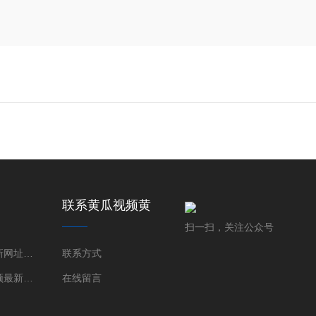
用
联系黄瓜视频黄
片下载
扫一扫，关注公众号
黄瓜视频最新网址衍射仪（XRD）
联系方式
三维黄瓜视频最新网址显微镜（XRM）
在线留言