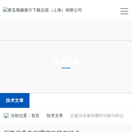
技术文章
TECHNICAL ARTICLES
技术文章
当前位置：
首页
技术文章
定氮仪具备的哪些功能与特点